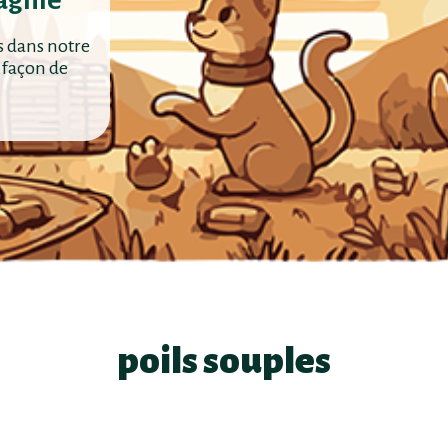
agnie
s dans notre
 façon de
poils souples