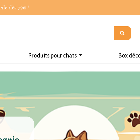
cile dès 79€ !
Produits pour chats
Box déc