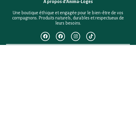
À propos d’Anima-Loges
Une boutique éthique et engagée pour le bien-être de vos
compagnons. Produits naturels, durables et respectueux de
leurs besoins.
F.A.Q
Mentions légales
Conditions générales de vente
Politique de confidentialité
Politique en matière de remboursements et de retours
Contact
Besoin d’aide ?
+33 (0)6 28 64 29 24
anima.loges@gmail.com