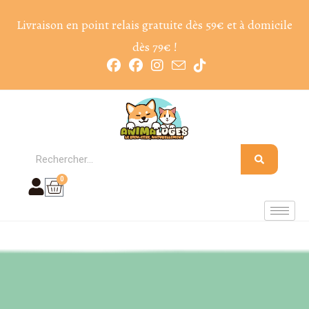
Livraison en point relais gratuite dès 59€ et à domicile
dès 79€ !
0