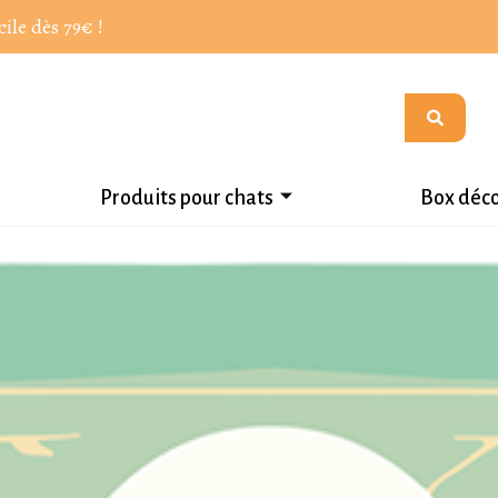
cile dès 79€ !
Produits pour chats
Box déc