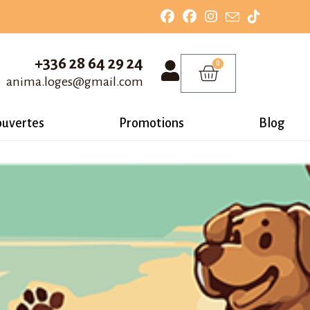
+336 28 64 29 24
0
anima.loges@gmail.com
ouvertes
Promotions
Blog