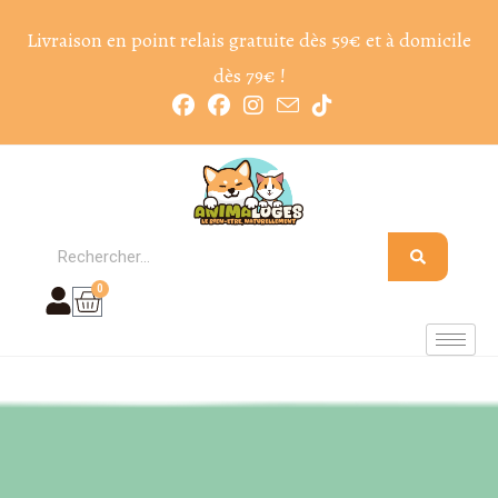
Livraison en point relais gratuite dès 59€ et à domicile
dès 79€ !
0