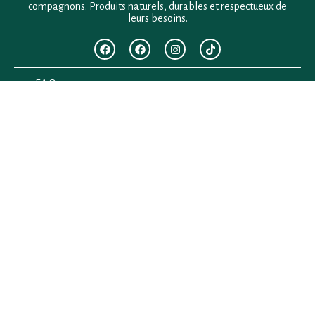
compagnons. Produits naturels, durables et respectueux de
leurs besoins.
F.A.Q
Mentions légales
Conditions générales de vente
Politique de confidentialité
Politique en matière de remboursements et de retours
Contact
Besoin d’aide ?
+33 (0)6 28 64 29 24
anima.loges@gmail.com
Vous cherchez quelque chose ?