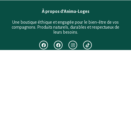
À propos d’Anima-Loges
Une boutique éthique et engagée pour le bien-être de vos
compagnons. Produits naturels, durables et respectueux de
leurs besoins.
F.A.Q
Mentions légales
Conditions générales de vente
Politique de confidentialité
Politique en matière de remboursements et de retours
Contact
Besoin d’aide ?
+33 (0)6 28 64 29 24