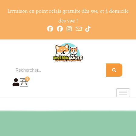
Livraison en point relais gratuite dès 59€ et à domicile
dès 79€ !
0