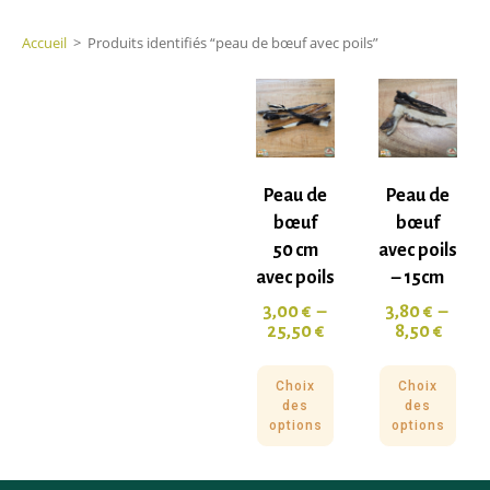
Accueil
>
Produits identifiés “peau de bœuf avec poils”
Peau de
Peau de
bœuf
bœuf
50 cm
avec poils
avec poils
– 15cm
3,00
€
–
3,80
€
–
25,50
€
8,50
€
Choix
Choix
des
des
options
options