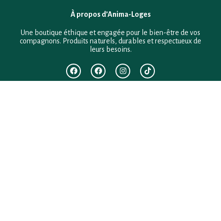
À propos d’Anima-Loges
Une boutique éthique et engagée pour le bien-être de vos
compagnons. Produits naturels, durables et respectueux de
leurs besoins.
F.A.Q
Mentions légales
Conditions générales de vente
Politique de confidentialité
Politique en matière de remboursements et de retours
Contact
Besoin d’aide ?
+33 (0)6 28 64 29 24