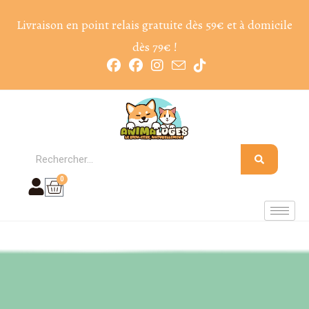
Livraison en point relais gratuite dès 59€ et à domicile
dès 79€ !
0