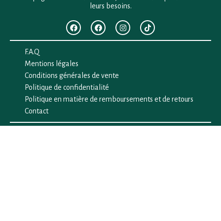
leurs besoins.
F.A.Q
Mentions légales
Conditions générales de vente
Politique de confidentialité
Politique en matière de remboursements et de retours
Contact
Besoin d’aide ?
+33 (0)6 28 64 29 24
anima.loges@gmail.com
Vous cherchez quelque chose ?