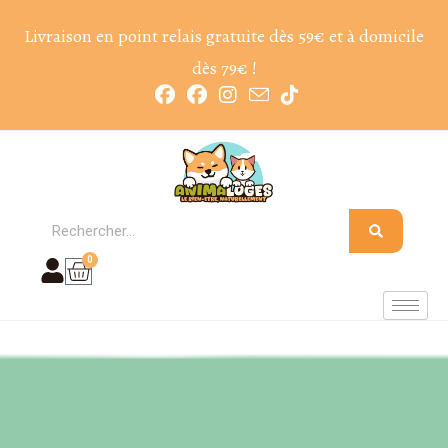
Livraison en point relais gratuite dès 59€ et à domicile
dès 79€ !
0