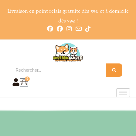
Livraison en point relais gratuite dès 59€ et à domicile
dès 79€ !
0