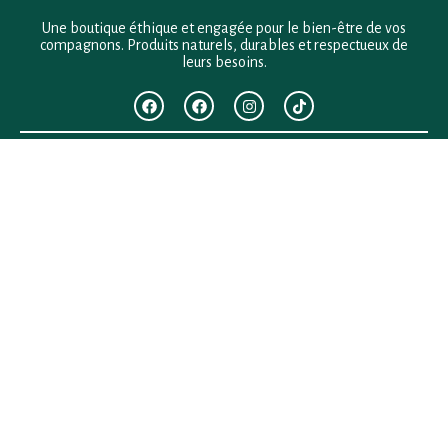
Une boutique éthique et engagée pour le bien-être de vos
compagnons. Produits naturels, durables et respectueux de
leurs besoins.
F.A.Q
Mentions légales
Conditions générales de vente
Politique de confidentialité
Politique en matière de remboursements et de retours
Contact
Besoin d’aide ?
+33 (0)6 28 64 29 24
anima.loges@gmail.com