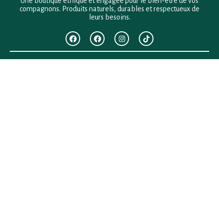
Une boutique éthique et engagée pour le bien-être de vos
compagnons. Produits naturels, durables et respectueux de
leurs besoins.
F.A.Q
Mentions légales
Conditions générales de vente
Politique de confidentialité
Politique en matière de remboursements et de retours
Contact
Besoin d’aide ?
+33 (0)6 28 64 29 24
anima.loges@gmail.com
Vous cherchez quelque chose ?