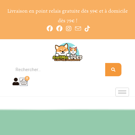
Livraison en point relais gratuite dès 59€ et à domicile
dès 79€ !
0