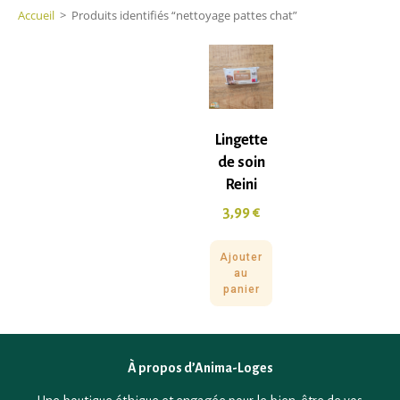
Accueil
>
Produits identifiés “nettoyage pattes chat”
Lingette
de soin
Reini
3,99
€
Ajouter
au
panier
À propos d’Anima-Loges