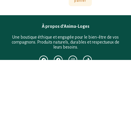
panier
À propos d’Anima-Loges
Une boutique éthique et engagée pour le bien-être de vos
compagnons. Produits naturels, durables et respectueux de
leurs besoins.
F.A.Q
Mentions légales
Conditions générales de vente
Politique de confidentialité
Politique en matière de remboursements et de retours
Contact
Besoin d’aide ?