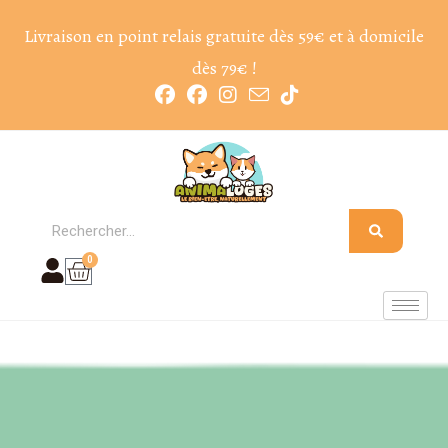
Livraison en point relais gratuite dès 59€ et à domicile
dès 79€ !
0