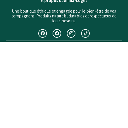
À propos d’Anima-Loges
Une boutique éthique et engagée pour le bien-être de vos
compagnons. Produits naturels, durables et respectueux de
leurs besoins.
F.A.Q
Mentions légales
Conditions générales de vente
Politique de confidentialité
Politique en matière de remboursements et de retours
Contact
Besoin d’aide ?
+33 (0)6 28 64 29 24
anima.loges@gmail.com