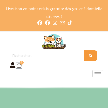
Livraison en point relais gratuite dès 59€ et à domicile
dès 79€ !
0