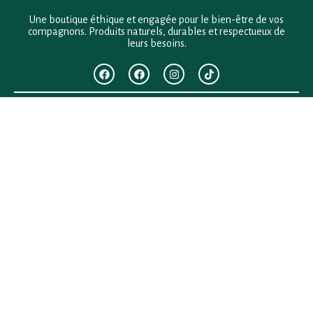
Une boutique éthique et engagée pour le bien-être de vos
compagnons. Produits naturels, durables et respectueux de
leurs besoins.
F.A.Q
Mentions légales
Conditions générales de vente
Politique de confidentialité
Politique en matière de remboursements et de retours
Contact
Besoin d’aide ?
+33 (0)6 28 64 29 24
anima.loges@gmail.com