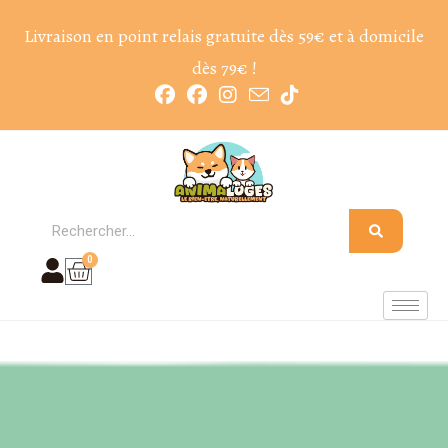
Livraison en point relais gratuite dès 59€ et à domicile
dès 79€ !
0