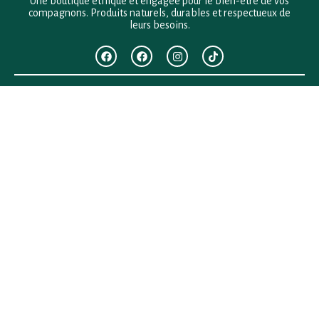
Une boutique éthique et engagée pour le bien-être de vos
compagnons. Produits naturels, durables et respectueux de
leurs besoins.
F.A.Q
Mentions légales
Conditions générales de vente
Politique de confidentialité
Politique en matière de remboursements et de retours
Contact
Besoin d’aide ?
+33 (0)6 28 64 29 24
anima.loges@gmail.com
Vous cherchez quelque chose ?