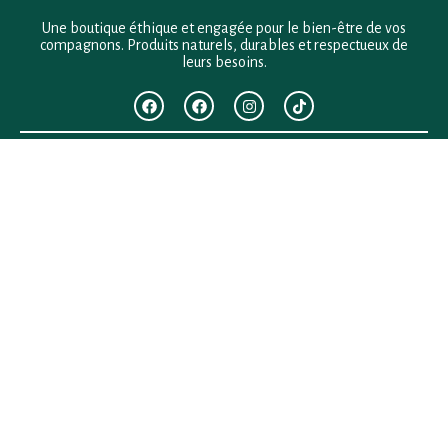
Une boutique éthique et engagée pour le bien-être de vos
compagnons. Produits naturels, durables et respectueux de
leurs besoins.
F.A.Q
Mentions légales
Conditions générales de vente
Politique de confidentialité
Politique en matière de remboursements et de retours
Contact
Besoin d’aide ?
+33 (0)6 28 64 29 24
anima.loges@gmail.com