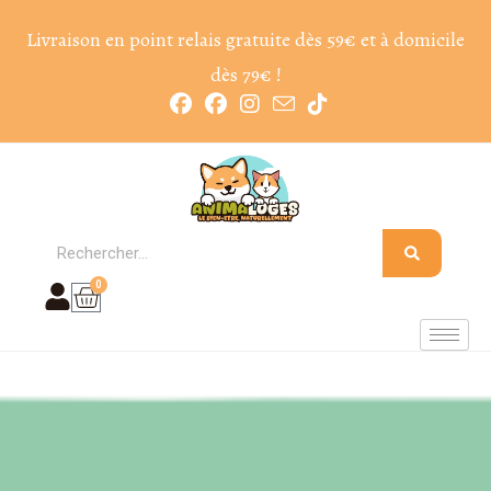
Livraison en point relais gratuite dès 59€ et à domicile
dès 79€ !
0