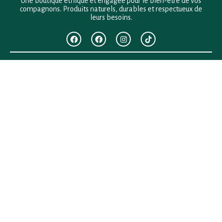
Une boutique éthique et engagée pour le bien-être de vos
compagnons. Produits naturels, durables et respectueux de
leurs besoins.
F.A.Q
Mentions légales
Conditions générales de vente
Politique de confidentialité
Politique en matière de remboursements et de retours
Contact
Besoin d’aide ?
+33 (0)6 28 64 29 24
anima.loges@gmail.com
Vous cherchez quelque chose ?