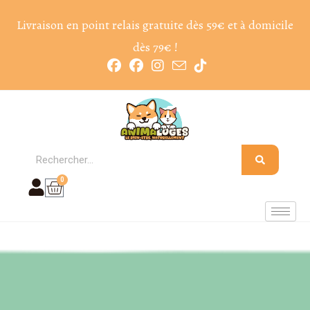
Livraison en point relais gratuite dès 59€ et à domicile
dès 79€ !
0