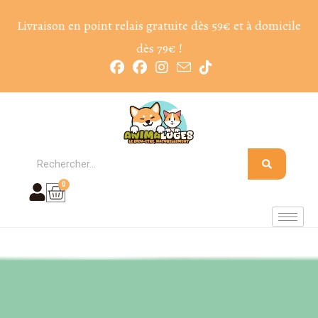
Livraison en point relais gratuite dès 59€ et à domicile
dès 79€ !
0