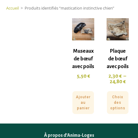
Accueil
>
Produits identifiés “mastication instinctive chien”
Museaux
Plaque
de bœuf
de bœuf
avec poils
avec poils
5,50
€
2,30
€
–
24,80
€
Ajouter
Choix
au
des
panier
options
À propos d’Anima-Loges