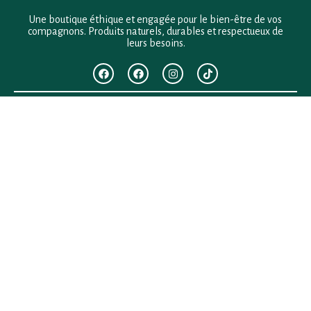
Une boutique éthique et engagée pour le bien-être de vos
compagnons. Produits naturels, durables et respectueux de
leurs besoins.
F.A.Q
Mentions légales
Conditions générales de vente
Politique de confidentialité
Politique en matière de remboursements et de retours
Contact
Besoin d’aide ?
+33 (0)6 28 64 29 24
anima.loges@gmail.com