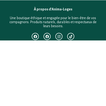
À propos d’Anima-Loges
Une boutique éthique et engagée pour le bien-être de vos
compagnons. Produits naturels, durables et respectueux de
leurs besoins.
F.A.Q
Mentions légales
Conditions générales de vente
Politique de confidentialité
Politique en matière de remboursements et de retours
Contact
Besoin d’aide ?
+33 (0)6 28 64 29 24