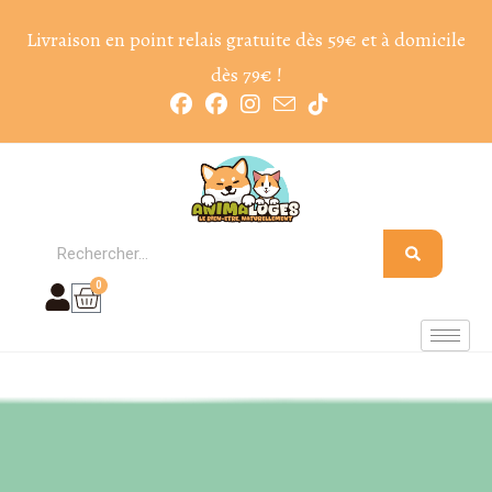
Livraison en point relais gratuite dès 59€ et à domicile
dès 79€ !
0