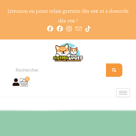
Livraison en point relais gratuite dès 59€ et à domicile
dès 79€ !
0