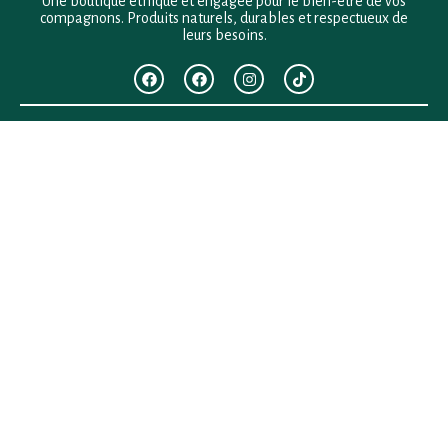
Une boutique éthique et engagée pour le bien-être de vos
compagnons. Produits naturels, durables et respectueux de
leurs besoins.
F.A.Q
Mentions légales
Conditions générales de vente
Politique de confidentialité
Politique en matière de remboursements et de retours
Contact
Besoin d’aide ?
+33 (0)6 28 64 29 24
anima.loges@gmail.com
Vous cherchez quelque chose ?