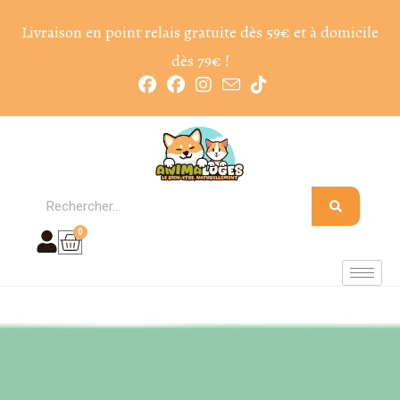
Livraison en point relais gratuite dès 59€ et à domicile
dès 79€ !
0