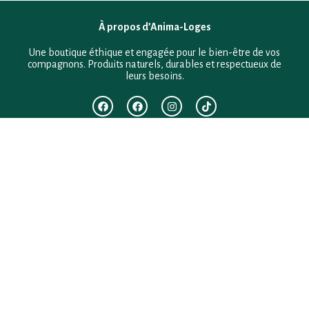
À propos d’Anima-Loges
Une boutique éthique et engagée pour le bien-être de vos
compagnons. Produits naturels, durables et respectueux de
leurs besoins.
F.A.Q
Mentions légales
Conditions générales de vente
Politique de confidentialité
Politique en matière de remboursements et de retours
Contact
Besoin d’aide ?
+33 (0)6 28 64 29 24