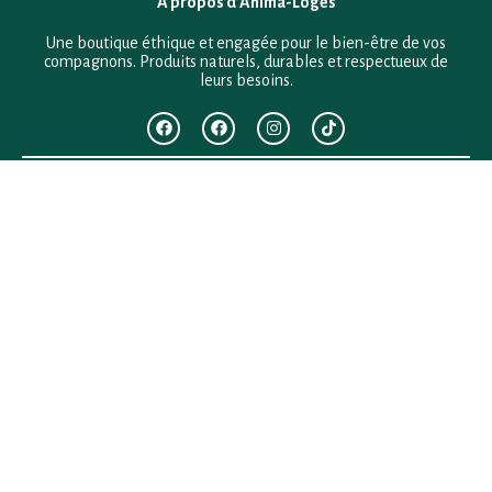
À propos d’Anima-Loges
Une boutique éthique et engagée pour le bien-être de vos
compagnons. Produits naturels, durables et respectueux de
leurs besoins.
F.A.Q
Mentions légales
Conditions générales de vente
Politique de confidentialité
Politique en matière de remboursements et de retours
Contact
Besoin d’aide ?
+33 (0)6 28 64 29 24
anima.loges@gmail.com