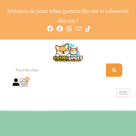
Livraison en point relais gratuite dès 59€ et à domicile
dès 79€ !
0