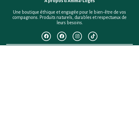
À propos d’Anima-Loges
Une boutique éthique et engagée pour le bien-être de vos
compagnons. Produits naturels, durables et respectueux de
leurs besoins.
F.A.Q
Mentions légales
Conditions générales de vente
Politique de confidentialité
Politique en matière de remboursements et de retours
Contact
Besoin d’aide ?
+33 (0)6 28 64 29 24
anima.loges@gmail.com