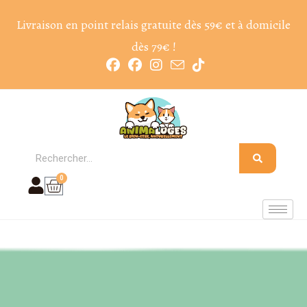
Livraison en point relais gratuite dès 59€ et à domicile
dès 79€ !
0