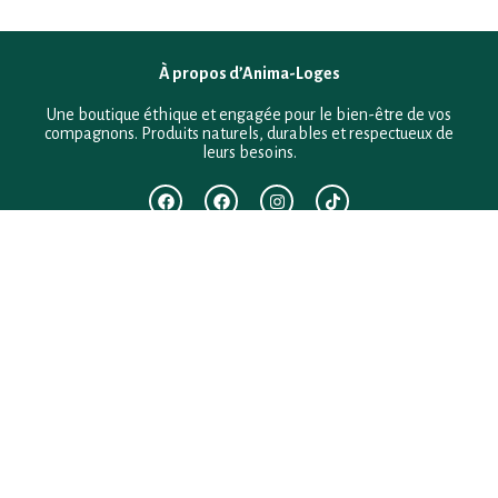
À propos d’Anima-Loges
Une boutique éthique et engagée pour le bien-être de vos
compagnons. Produits naturels, durables et respectueux de
leurs besoins.
F.A.Q
Mentions légales
Conditions générales de vente
Politique de confidentialité
Politique en matière de remboursements et de retours
Contact
Besoin d’aide ?