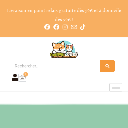
Livraison en point relais gratuite dès 59€ et à domicile
dès 79€ !
0