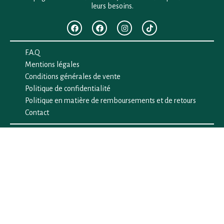
leurs besoins.
F.A.Q
Mentions légales
Conditions générales de vente
Politique de confidentialité
Politique en matière de remboursements et de retours
Contact
Besoin d’aide ?
+33 (0)6 28 64 29 24
anima.loges@gmail.com
Vous cherchez quelque chose ?