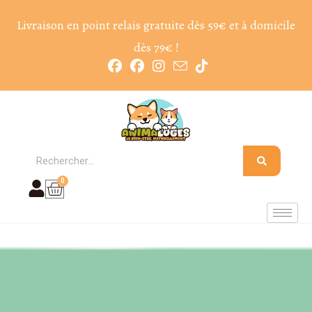
Livraison en point relais gratuite dès 59€ et à domicile
dès 79€ !
0