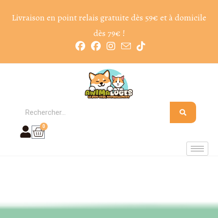
Livraison en point relais gratuite dès 59€ et à domicile
dès 79€ !
0