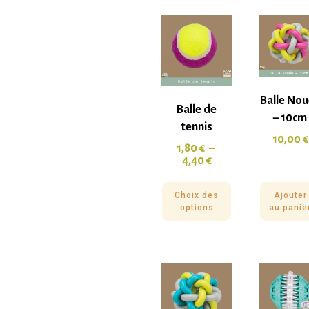
Balle No
Balle de
– 10cm
tennis
10,00
€
1,80
€
–
4,40
€
Choix des
Ajouter
options
au panie