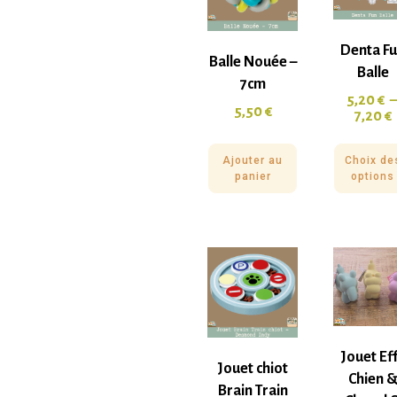
Denta F
Balle Nouée –
Balle
7cm
5,20
€
5,50
€
7,20
€
Ajouter au
Choix de
panier
options
Jouet Ef
Jouet chiot
Chien 
Brain Train