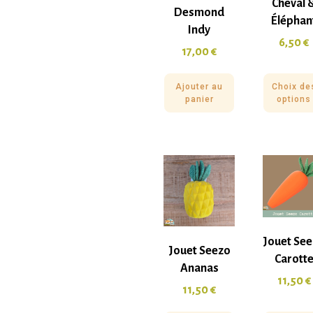
Cheval 
Desmond
Éléphan
Indy
6,50
€
17,00
€
Ajouter au
Choix de
panier
options
Jouet Se
Jouet Seezo
Carott
Ananas
11,50
€
11,50
€