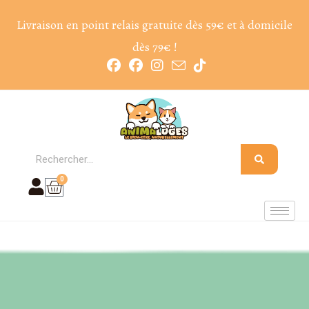
Livraison en point relais gratuite dès 59€ et à domicile
dès 79€ !
0