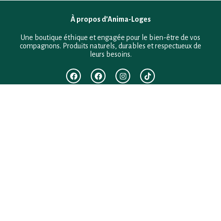
À propos d’Anima-Loges
Une boutique éthique et engagée pour le bien-être de vos
compagnons. Produits naturels, durables et respectueux de
leurs besoins.
F.A.Q
Mentions légales
Conditions générales de vente
Politique de confidentialité
Politique en matière de remboursements et de retours
Contact
Besoin d’aide ?
+33 (0)6 28 64 29 24