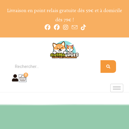
Livraison en point relais gratuite dès 59€ et à domicile
dès 79€ !
0