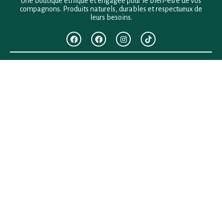
Une boutique éthique et engagée pour le bien-être de vos
compagnons. Produits naturels, durables et respectueux de
leurs besoins.
F.A.Q
Mentions légales
Conditions générales de vente
Politique de confidentialité
Politique en matière de remboursements et de retours
Contact
Besoin d’aide ?
+33 (0)6 28 64 29 24
anima.loges@gmail.com
Vous cherchez quelque chose ?