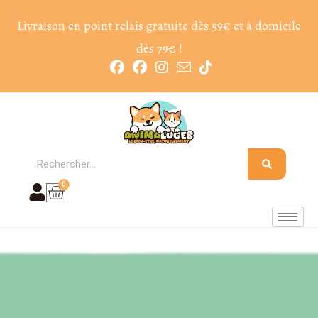
Livraison en point relais gratuite dès 59€ et à domicile
dès 79€ !
0