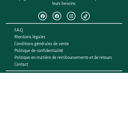
leurs besoins.
F.A.Q
Mentions légales
Conditions générales de vente
Politique de confidentialité
Politique en matière de remboursements et de retours
Contact
Besoin d’aide ?
+33 (0)6 28 64 29 24
anima.loges@gmail.com
Vous cherchez quelque chose ?