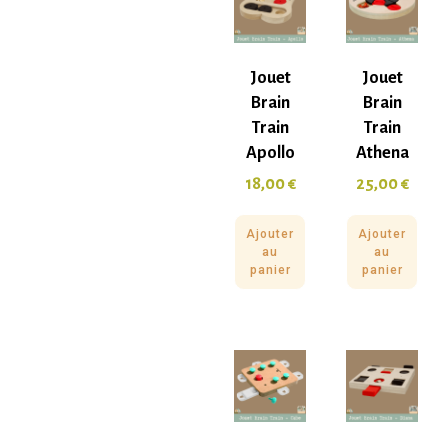
Jouet
Jouet
Brain
Brain
Train
Train
Apollo
Athena
18,00
€
25,00
€
Ajouter
Ajouter
au
au
panier
panier