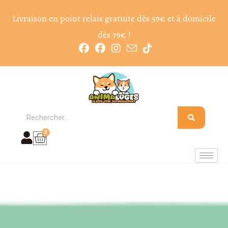
Livraison en point relais gratuite dès 59€ et à domicile
dès 79€ !
0