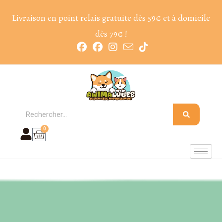
Livraison en point relais gratuite dès 59€ et à domicile
dès 79€ !
0