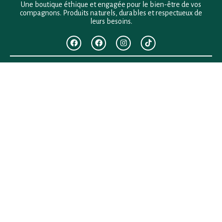
Une boutique éthique et engagée pour le bien-être de vos
compagnons. Produits naturels, durables et respectueux de
leurs besoins.
F.A.Q
Mentions légales
Conditions générales de vente
Politique de confidentialité
Politique en matière de remboursements et de retours
Contact
Besoin d’aide ?
+33 (0)6 28 64 29 24
anima.loges@gmail.com
Vous cherchez quelque chose ?