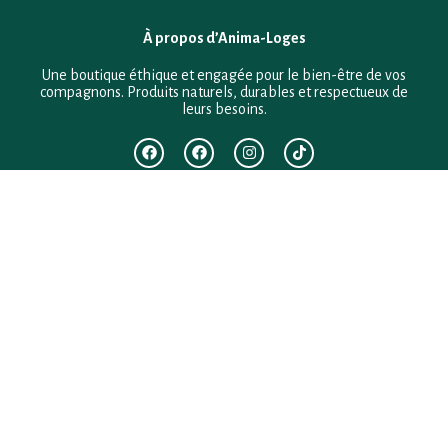
À propos d’Anima-Loges
Une boutique éthique et engagée pour le bien-être de vos
compagnons. Produits naturels, durables et respectueux de
leurs besoins.
F.A.Q
Mentions légales
Conditions générales de vente
Politique de confidentialité
Politique en matière de remboursements et de retours
Contact
Besoin d’aide ?
+33 (0)6 28 64 29 24