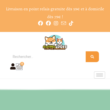
Livraison en point relais gratuite dès 59€ et à domicile
dès 79€ !
0