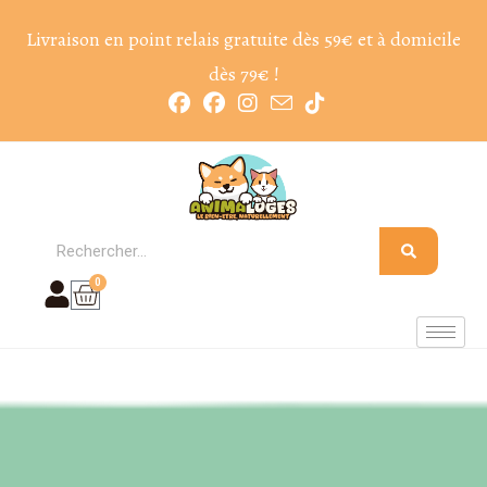
Livraison en point relais gratuite dès 59€ et à domicile
dès 79€ !
0