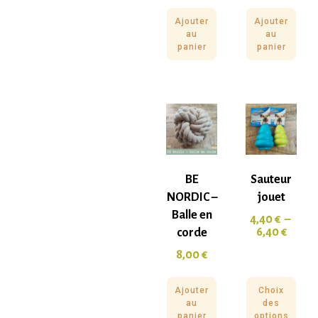
Ajouter
Ajouter
au
au
panier
panier
BE
Sauteur
NORDIC –
jouet
Balle en
4,40
€
–
6,40
€
corde
8,00
€
Ajouter
Choix
au
des
panier
options