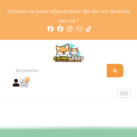
Livraison en point relais gratuite dès 59€ et à domicile
dès 79€ !
0