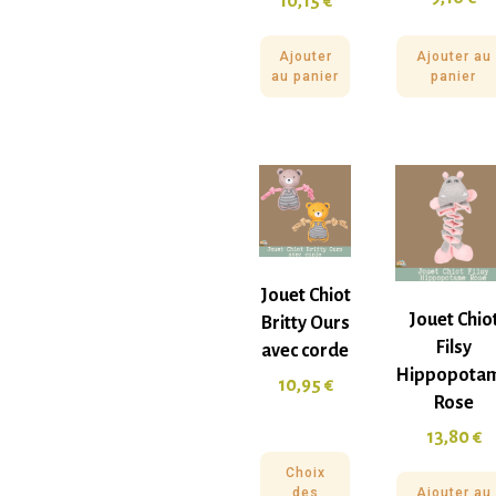
10,15
€
Ajouter
Ajouter au
au panier
panier
Jouet Chiot
Jouet Chio
Britty Ours
Filsy
avec corde
Hippopota
10,95
€
Rose
13,80
€
Choix
des
Ajouter au