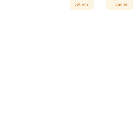
options
panier
Jouet Chiot
Jouet Kus
Livo
Corde à tir
Couverture
avec 2 noeu
câlin &
Twist Brun
Chien Rose
5,50
€
8,95
€
Ajouter
Ajouter au
au panier
panier