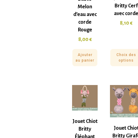
Britty Cerf
Melon
avec cord
d’eau avec
corde
8,10
€
Rouge
8,00
€
Ajouter
Choix des
au panier
options
Jouet Chiot
Jouet Chio
Britty
Britty Giraf
Éléphant