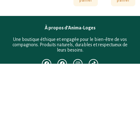
panier
panier
À propos d’Anima-Loges
Une boutique éthique et engagée pour le bien-être de vos
compagnons. Produits naturels, durables et respectueux de
leurs besoins.
F.A.Q
Mentions légales
Conditions générales de vente
Politique de confidentialité
Politique en matière de remboursements et de retours
Contact
Besoin d’aide ?