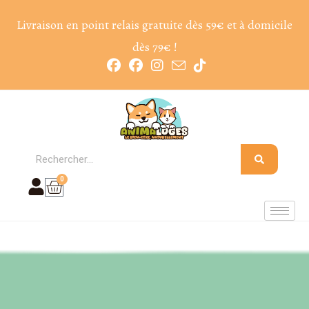
Livraison en point relais gratuite dès 59€ et à domicile
dès 79€ !
0