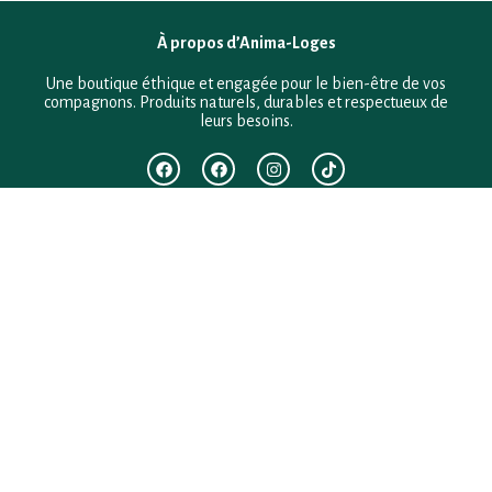
À propos d’Anima-Loges
Une boutique éthique et engagée pour le bien-être de vos
compagnons. Produits naturels, durables et respectueux de
leurs besoins.
F.A.Q
Mentions légales
Conditions générales de vente
Politique de confidentialité
Politique en matière de remboursements et de retours
Contact
Besoin d’aide ?
+33 (0)6 28 64 29 24