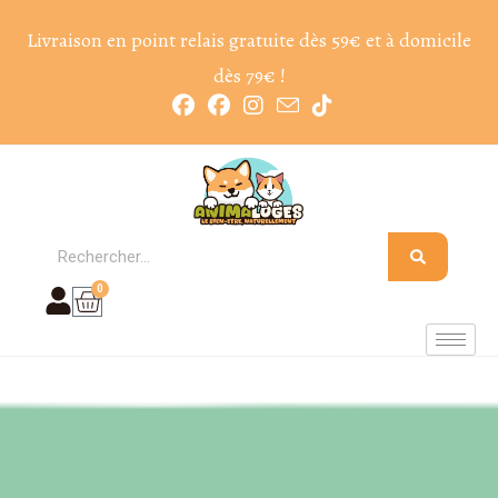
Livraison en point relais gratuite dès 59€ et à domicile
dès 79€ !
0