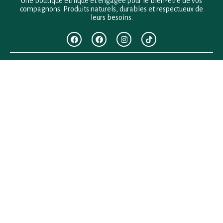
Une boutique éthique et engagée pour le bien-être de vos
compagnons. Produits naturels, durables et respectueux de
leurs besoins.
F.A.Q
Mentions légales
Conditions générales de vente
Politique de confidentialité
Politique en matière de remboursements et de retours
Contact
Besoin d’aide ?
+33 (0)6 28 64 29 24
anima.loges@gmail.com
Vous cherchez quelque chose ?