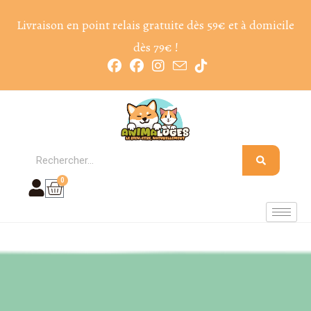
Livraison en point relais gratuite dès 59€ et à domicile
dès 79€ !
0