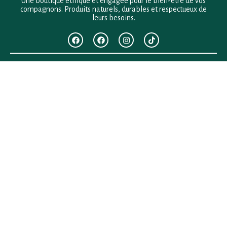
Une boutique éthique et engagée pour le bien-être de vos
compagnons. Produits naturels, durables et respectueux de
leurs besoins.
F.A.Q
Mentions légales
Conditions générales de vente
Politique de confidentialité
Politique en matière de remboursements et de retours
Contact
Besoin d’aide ?
+33 (0)6 28 64 29 24
anima.loges@gmail.com
Vous cherchez quelque chose ?