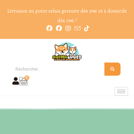
Livraison en point relais gratuite dès 59€ et à domicile
dès 79€ !
0