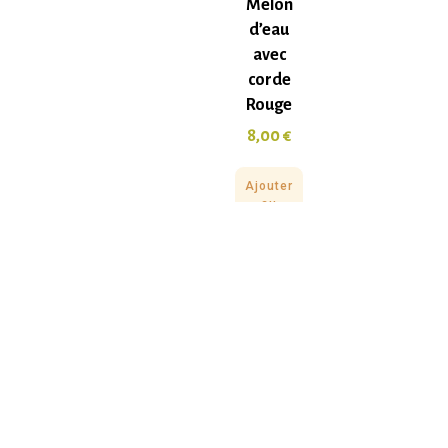
Melon
d’eau
avec
corde
Rouge
8,00
€
Ajouter
au
panier
À propos d’Anima-Loges
Une boutique éthique et engagée pour le bien-être de vos
compagnons. Produits naturels, durables et respectueux de
leurs besoins.