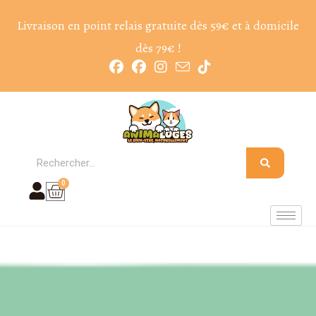
Livraison en point relais gratuite dès 59€ et à domicile
dès 79€ !
0