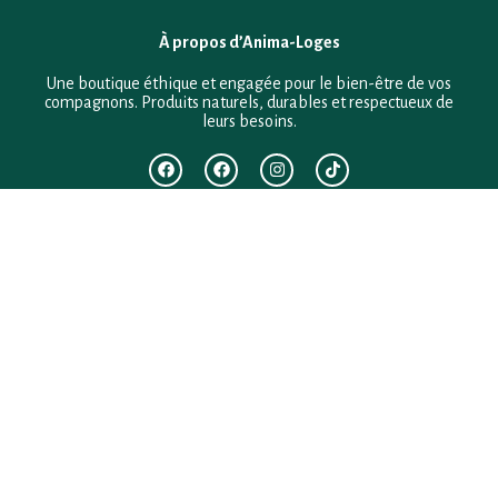
À propos d’Anima-Loges
Une boutique éthique et engagée pour le bien-être de vos
compagnons. Produits naturels, durables et respectueux de
leurs besoins.
F.A.Q
Mentions légales
Conditions générales de vente
Politique de confidentialité
Politique en matière de remboursements et de retours
Contact
Besoin d’aide ?
+33 (0)6 28 64 29 24