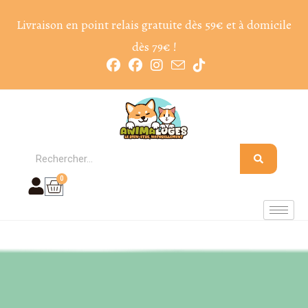
Livraison en point relais gratuite dès 59€ et à domicile
dès 79€ !
0