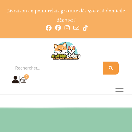
Livraison en point relais gratuite dès 59€ et à domicile
dès 79€ !
0