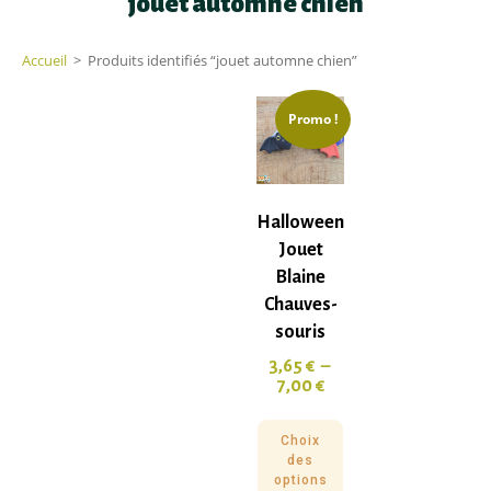
jouet automne chien
Accueil
>
Produits identifiés “jouet automne chien”
Promo !
Halloween
Jouet
Blaine
Chauves-
souris
3,65
€
–
7,00
€
Choix
des
options