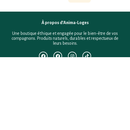
À propos d’Anima-Loges
Une boutique éthique et engagée pour le bien-être de vos
compagnons. Produits naturels, durables et respectueux de
leurs besoins.
F.A.Q
Mentions légales
Conditions générales de vente
Politique de confidentialité
Politique en matière de remboursements et de retours
Contact
Besoin d’aide ?