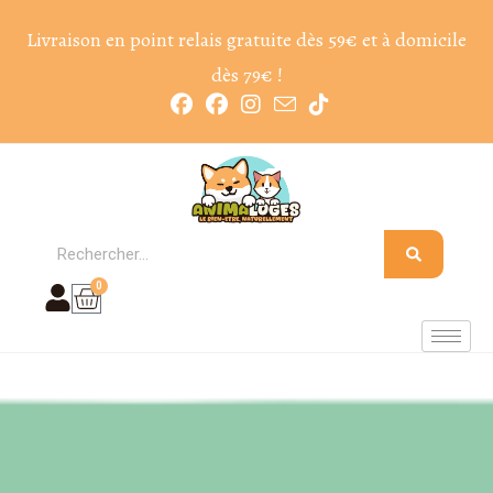
Livraison en point relais gratuite dès 59€ et à domicile
dès 79€ !
0