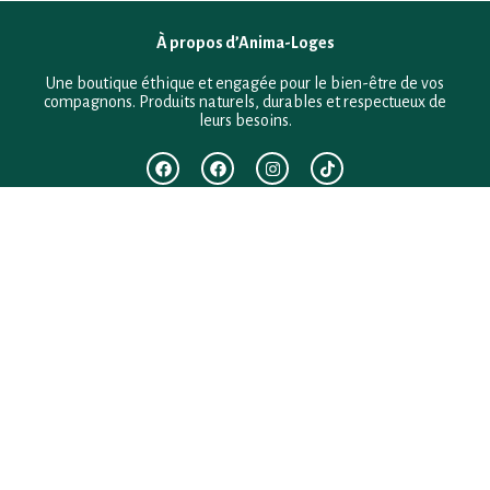
À propos d’Anima-Loges
Une boutique éthique et engagée pour le bien-être de vos
compagnons. Produits naturels, durables et respectueux de
leurs besoins.
F.A.Q
Mentions légales
Conditions générales de vente
Politique de confidentialité
Politique en matière de remboursements et de retours
Contact
Besoin d’aide ?
+33 (0)6 28 64 29 24