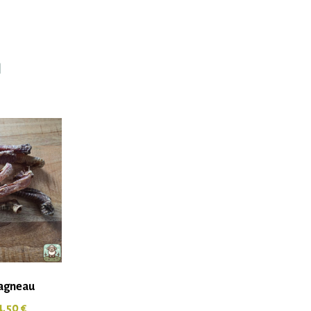
n
’agneau
4,50
€