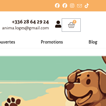
+336 28 64 29 24
0
anima.loges@gmail.com
ouvertes
Promotions
Blog