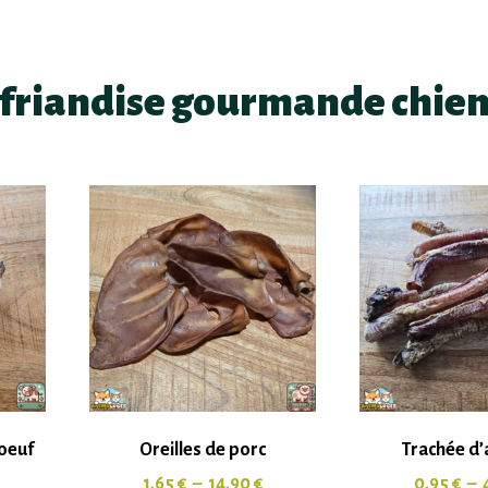
friandise gourmande chie
oeuf
Oreilles de porc
Trachée d
1,65
€
–
14,90
€
0,95
€
–