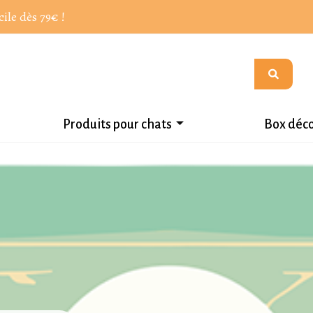
cile dès 79€ !
Produits pour chats
Box déc