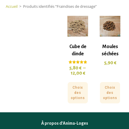
Accueil
>
Produits identifiés “Fraindises de dressage”
Cube de
Moules
dinde
séchées
5,90
€
5,80
€
–
Note
5.00
12,00
€
sur 5
Choix
Choix
des
des
options
options
À propos d’Anima-Loges