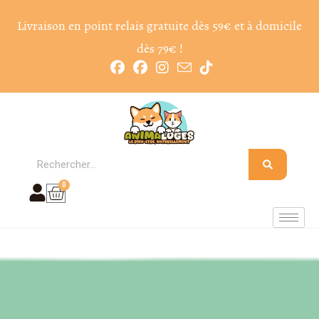
Livraison en point relais gratuite dès 59€ et à domicile
dès 79€ !
0