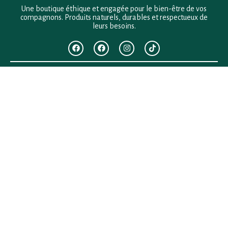
Une boutique éthique et engagée pour le bien-être de vos
compagnons. Produits naturels, durables et respectueux de
leurs besoins.
F.A.Q
Mentions légales
Conditions générales de vente
Politique de confidentialité
Politique en matière de remboursements et de retours
Contact
Besoin d’aide ?
+33 (0)6 28 64 29 24
anima.loges@gmail.com