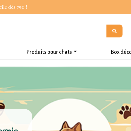
cile dès 79€ !
Produits pour chats
Box déc