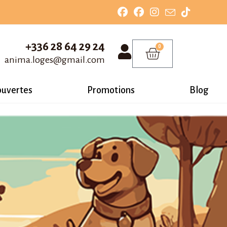
+336 28 64 29 24
0
anima.loges@gmail.com
ouvertes
Promotions
Blog