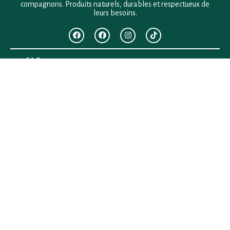
compagnons. Produits naturels, durables et respectueux de
leurs besoins.
F.A.Q
Mentions légales
Conditions générales de vente
Politique de confidentialité
Politique en matière de remboursements et de retours
Contact
Besoin d’aide ?
+33 (0)6 28 64 29 24
anima.loges@gmail.com
Vous cherchez quelque chose ?