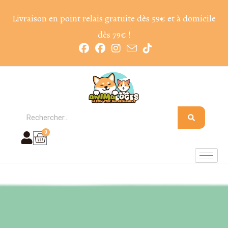
Livraison en point relais gratuite dès 59€ et à domicile
dès 79€ !
0