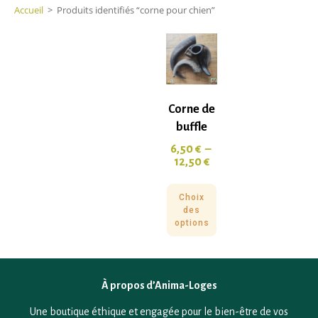
Accueil
>
Produits identifiés “corne pour chien”
Corne de
buffle
6,50
€
–
12,50
€
Choix
des
options
À propos d’Anima-Loges
Une boutique éthique et engagée pour le bien-être de vos