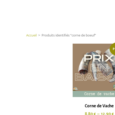
Accueil
>
Produits identifiés “corne de boeuf”
P
Corne de Vache
8,80
€
–
12,90
€