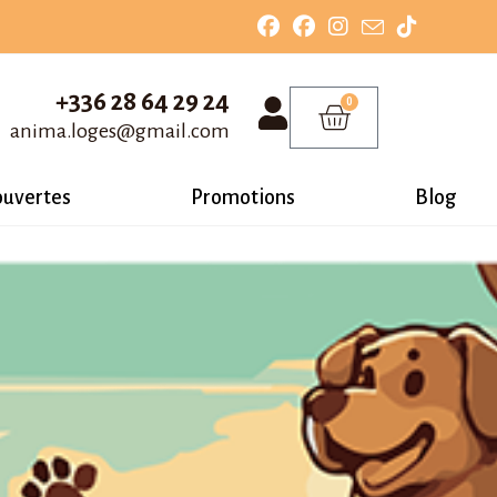
+336 28 64 29 24
0
anima.loges@gmail.com
ouvertes
Promotions
Blog