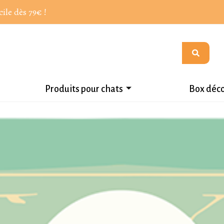
cile dès 79€ !
Produits pour chats
Box déc