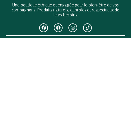
Une boutique éthique et engagée pour le bien-être de vos
compagnons. Produits naturels, durables et respectueux de
leurs besoins.
F.A.Q
Mentions légales
Conditions générales de vente
Politique de confidentialité
Politique en matière de remboursements et de retours
Contact
Besoin d’aide ?
+33 (0)6 28 64 29 24
anima.loges@gmail.com