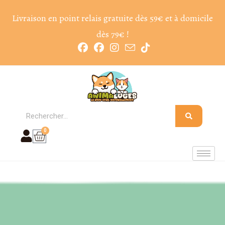
Livraison en point relais gratuite dès 59€ et à domicile
dès 79€ !
0