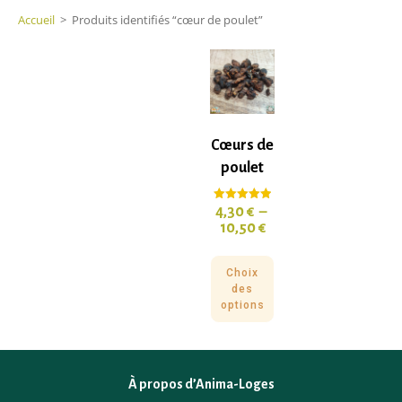
Accueil
>
Produits identifiés “cœur de poulet”
Cœurs de
poulet
4,30
€
–
Note
5.00
10,50
€
sur 5
Choix
des
options
À propos d’Anima-Loges