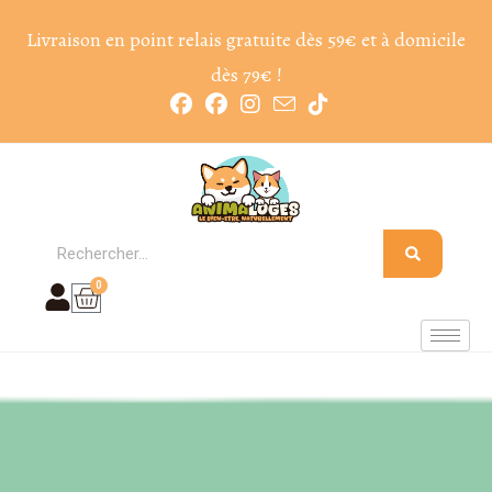
Livraison en point relais gratuite dès 59€ et à domicile
dès 79€ !
0