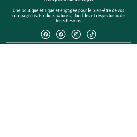
Une boutique éthique et engagée pour le bien-être de vos
compagnons. Produits naturels, durables et respectueux de
leurs besoins.
F.A.Q
Mentions légales
Conditions générales de vente
Politique de confidentialité
Politique en matière de remboursements et de retours
Contact
Besoin d’aide ?
+33 (0)6 28 64 29 24
anima.loges@gmail.com