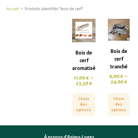
Accueil
>
Produits identifiés “bois de cerf”
Bois de
Bois de
cerf
cerf
tranché
aromatisé
6,00
€
–
11,00
€
–
24,00
€
23,50
€
Choix
Choix
des
des
options
options
À propos d’Anima-Loges