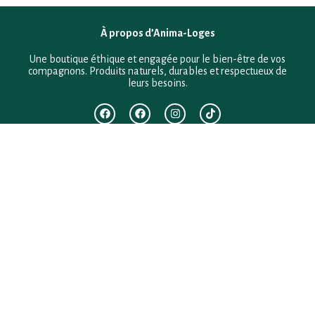
À propos d’Anima-Loges
Une boutique éthique et engagée pour le bien-être de vos
compagnons. Produits naturels, durables et respectueux de
leurs besoins.
F.A.Q
Mentions légales
Conditions générales de vente
Politique de confidentialité
Politique en matière de remboursements et de retours
Contact
Besoin d’aide ?
+33 (0)6 28 64 29 24