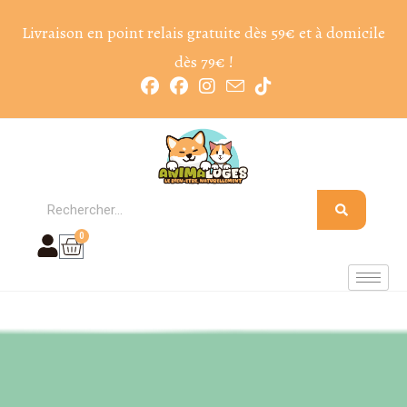
Livraison en point relais gratuite dès 59€ et à domicile
dès 79€ !
0