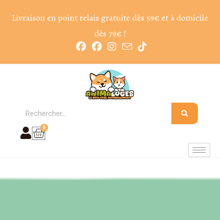
Livraison en point relais gratuite dès 59€ et à domicile
dès 79€ !
0