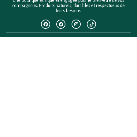
Une boutique éthique et engagée pour le bien-être de vos
compagnons. Produits naturels, durables et respectueux de
leurs besoins.
F.A.Q
Mentions légales
Conditions générales de vente
Politique de confidentialité
Politique en matière de remboursements et de retours
Contact
Besoin d’aide ?
+33 (0)6 28 64 29 24
anima.loges@gmail.com
Vous cherchez quelque chose ?